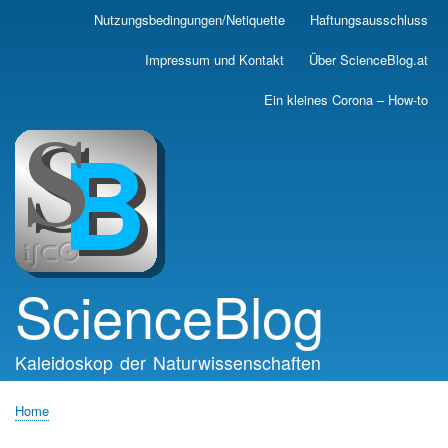
Skip
Nutzungsbedingungen/Netiquette
Haftungsausschluss
Main
to
main
navigation
Impressum und Kontakt
Über ScienceBlog.at
content
Ein kleines Corona – How-to
ScienceBlog
Kaleidoskop der Naturwissenschaften
Home
Breadcrumb