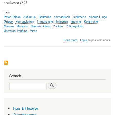
erschienen [1].*
Tags
Peter Palese
Autismus
Bakterien
chimaerisch
Diphtherie
eiserne Lunge
Grippe
Hemagglutinin
Immunsystem Influenza
Impfung
Konstrukte
Masern
Mutation
Neuraminidase
Pocken
Poliomyelitis
Universal Impfung
Viren
about
Read more
Log in
to post comments
Impfen
oder
Nichtimpfen,
das
ist
hier
die
Frage
Search
Search
Tipps & Hinweise
Verlautbarungen