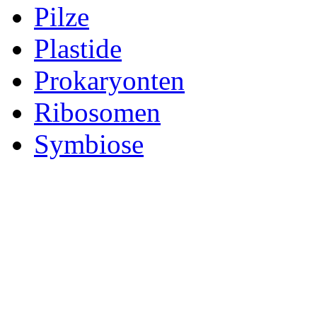
Pilze
Plastide
Prokaryonten
Ribosomen
Symbiose